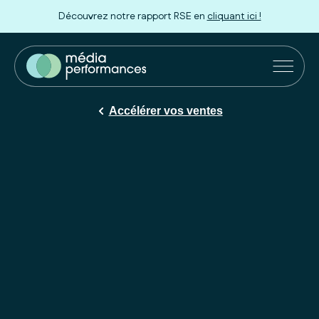
Découvrez notre rapport RSE en
cliquant ici !
Marques et Agences
Accélérer vos ventes
Distributeurs
Innovation
Nos engagements
À propos
Rejoignez-nous