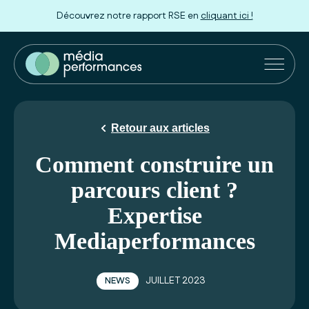
Découvrez notre rapport RSE en
cliquant ici !
Marques et Agences
Distributeurs
Retour aux articles
Innovation
Comment construire un
parcours client ?
Nos engagements
Expertise
À propos
Mediaperformances
Rejoignez-nous
JUILLET 2023
NEWS