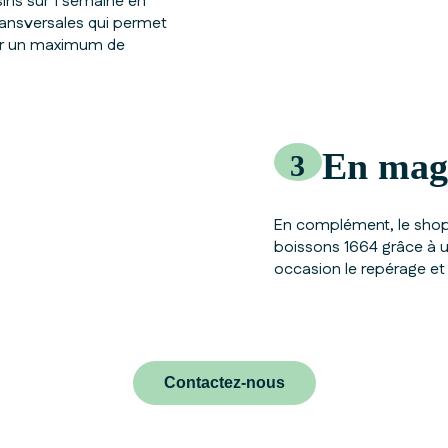
s sur 1 semaine en
ransversales qui permet
her un maximum de
En mag
3
En complément, le shopp
boissons 1664 grâce à u
occasion le repérage et
Contactez-nous