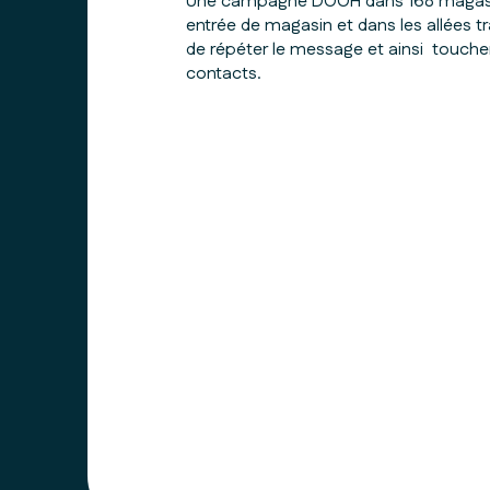
Une campagne DOOH dans 168 magasin
entrée de magasin et dans les allées t
de répéter le message et ainsi touc
contacts.