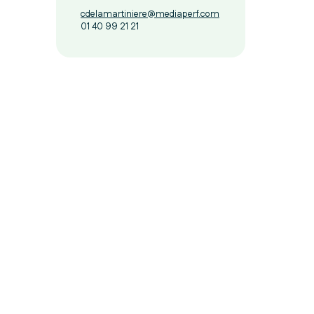
cdelamartiniere@mediaperf.com
01 40 99 21 21