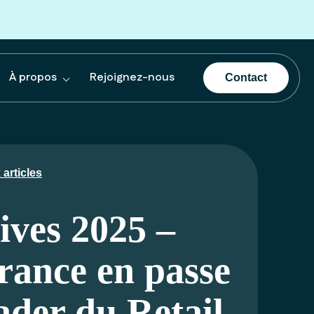
À propos
Rejoignez-nous
Contact
articles
ives 2025 –
rance en passe
eader du Retail