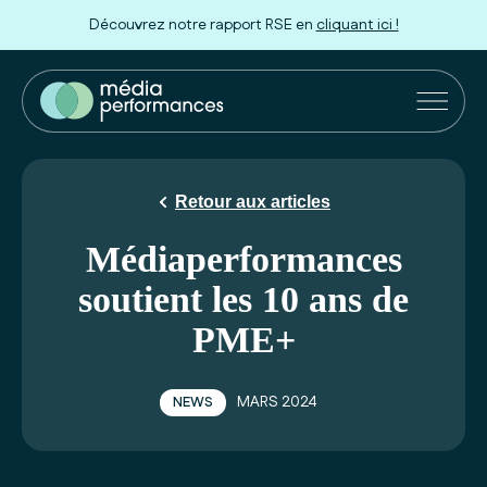
Découvrez notre rapport RSE en
cliquant ici !
Marques et Agences
Distributeurs
Retour aux articles
Innovation
Médiaperformances
soutient les 10 ans de
Nos engagements
PME+
À propos
Rejoignez-nous
MARS 2024
NEWS